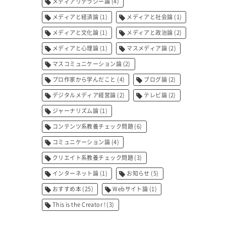
メディアリテラシー論
(4)
メディアと経済論
(1)
メディアと社会論
(1)
メディアと文化論
(1)
メディアと政治論
(2)
メディアと心理論
(1)
マスメディア論
(2)
マスコミュニケーション論
(2)
プロ作家から学んだこと
(4)
ブログ論
(2)
デジタルメディア経営論
(2)
テレビ論
(2)
ジャーナリズム論
(1)
コンテンツ系教養チェック問題
(6)
コミュニケーション論
(4)
クリエイト系教養チェック問題
(3)
インターネット論
(1)
お知らせ
(5)
おすすめ本
(25)
Webサイト論
(1)
This is the Creator !
(3)