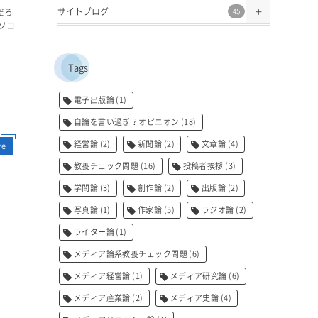
サイトブログ
だろ
45
ソコ
Tags
電子出版論
(1)
自論を言い過ぎ？オピニオン
(18)
経営論
(2)
新聞論
(2)
文章論
(4)
re
教養チェック問題
(16)
投稿者挨拶
(3)
学問論
(3)
創作論
(2)
出版論
(2)
写真論
(1)
作家論
(5)
ラジオ論
(2)
ライター論
(1)
メディア論系教養チェック問題
(6)
メディア経営論
(1)
メディア研究論
(6)
メディア産業論
(2)
メディア史論
(4)