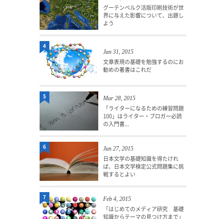
グーテンベルク活版印刷技術が世
界に与えた影響について、出題し
よう
4
Jan 31, 2015
文章表現の基礎を勉強するのにお
勧めの著書はこれだ
5
Mar 28, 2015
「ライターになるための練習問題
100」はライター・ブロガー必読
の入門書...
6
Jun 27, 2015
日本文学の基礎知識を得たけれ
ば、日本文学検定公式問題集に挑
戦するとよい
7
Feb 4, 2015
「はじめてのメディア研究 基礎
知識からテーマの見つけ方まで」