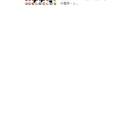
の書評・レ...
8
Dec 24, 2014
プロ作家が勧める、文章の書き
方・文章力を上げる基本書はこれ
だ
9
Oct 15, 2014
「取材力」は、もはや社会人の必
須スキルである