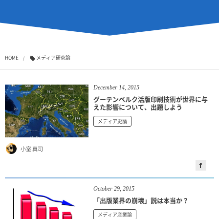
HOME
メディア研究論
December
14
,
2015
グーテンベルク活版印刷技術が世界に与
えた影響について、出題しよう
メディア史論
小室 真司
October
29
,
2015
「出版業界の崩壊」説は本当か？
メディア産業論