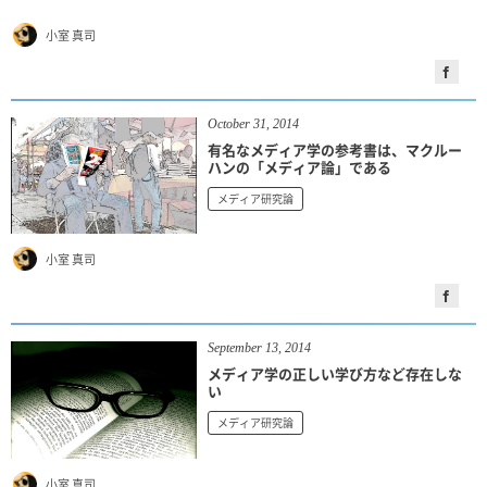
小室 真司
October
31
,
2014
有名なメディア学の参考書は、マクルー
ハンの「メディア論」である
メディア研究論
小室 真司
September
13
,
2014
メディア学の正しい学び方など存在しな
い
メディア研究論
小室 真司