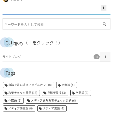
Category（＋をクリック！）
サイトブログ
45
Tags
自論を言い過ぎ？オピニオン
(18)
文章論
(4)
教養チェック問題
(16)
投稿者挨拶
(3)
学問論
(3)
作家論
(5)
メディア論系教養チェック問題
(6)
メディア研究論
(6)
メディア史論
(4)