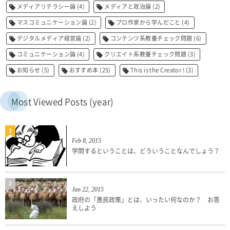
メディアリテラシー論
(4)
メディアと政治論
(2)
マスコミュニケーション論
(2)
プロ作家から学んだこと
(4)
デジタルメディア経営論
(2)
コンテンツ系教養チェック問題
(6)
コミュニケーション論
(4)
クリエイト系教養チェック問題
(3)
お知らせ
(5)
おすすめ本
(25)
This is the Creator !
(3)
Most Viewed Posts (year)
1
Feb 8, 2015
学問するということは、どういうことなんでしょう？
2
Jan 22, 2015
政府の「愚民政策」とは、いったい何なのか？ お答
えしよう