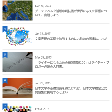
3
Dec 14, 2015
グーテンベルク活版印刷技術が世界に与えた影響につ
いて、出題しよう
4
Jan 31, 2015
文章表現の基礎を勉強するのにお勧めの著書はこれだ
5
Mar 28, 2015
「ライターになるための練習問題100」はライター・ブ
ロガー必読の入門書...
6
Jun 27, 2015
日本文学の基礎知識を得たければ、日本文学検定公式
問題集に挑戦するとよい
7
Feb 4, 2015