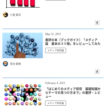
小室 真司
May
31
,
2015
書評の本（ブックガイド）「メディア
論 基本の３０冊」をレビューしてみた
メディア研究論
宮台 直樹
February
4
,
2015
「はじめてのメディア研究 基礎知識か
らテーマの見つけ方まで」の書評・レビ
ュー
メディア研究論