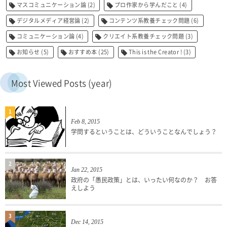
マスコミュニケーション論
(2)
プロ作家から学んだこと
(4)
デジタルメディア経営論
(2)
コンテンツ系教養チェック問題
(6)
コミュニケーション論
(4)
クリエイト系教養チェック問題
(3)
お知らせ
(5)
おすすめ本
(25)
This is the Creator !
(3)
Most Viewed Posts (year)
1
Feb 8, 2015
学問するということは、どういうことなんでしょう？
2
Jan 22, 2015
政府の「愚民政策」とは、いったい何なのか？ お答
えしよう
3
Dec 14, 2015