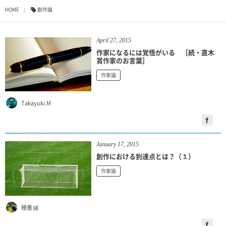
HOME
創作論
April
27
,
2015
作家になるには覚悟がいる ［続・直木
賞作家のお言葉］
作家論
Takayuki.M
January
17
,
2015
創作における到達点とは？（１）
作家論
穂墨 縋