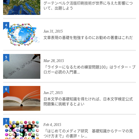
グーテンベルク活版印刷技術が世界に与えた影響につ
いて、出題しよう
4
Jan 31, 2015
文章表現の基礎を勉強するのにお勧めの著書はこれだ
5
Mar 28, 2015
「ライターになるための練習問題100」はライター・ブ
ロガー必読の入門書...
6
Jun 27, 2015
日本文学の基礎知識を得たければ、日本文学検定公式
問題集に挑戦するとよい
7
Feb 4, 2015
「はじめてのメディア研究 基礎知識からテーマの見
つけ方まで」の書評・レ...