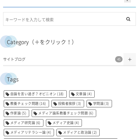
Category（＋をクリック！）
サイトブログ
45
Tags
自論を言い過ぎ？オピニオン
(18)
文章論
(4)
教養チェック問題
(16)
投稿者挨拶
(3)
学問論
(3)
作家論
(5)
メディア論系教養チェック問題
(6)
メディア研究論
(6)
メディア史論
(4)
メディアリテラシー論
(4)
メディアと政治論
(2)