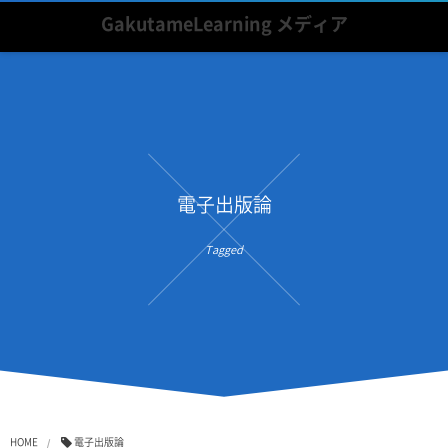
GakutameLearning メディア
電子出版論
Tagged
HOME
電子出版論