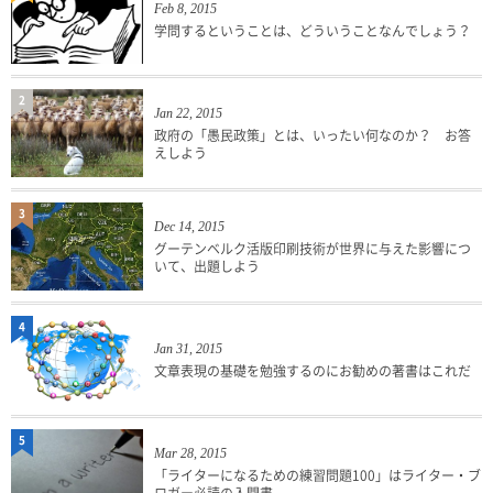
Feb 8, 2015
学問するということは、どういうことなんでしょう？
2
Jan 22, 2015
政府の「愚民政策」とは、いったい何なのか？ お答
えしよう
3
Dec 14, 2015
グーテンベルク活版印刷技術が世界に与えた影響につ
いて、出題しよう
4
Jan 31, 2015
文章表現の基礎を勉強するのにお勧めの著書はこれだ
5
Mar 28, 2015
「ライターになるための練習問題100」はライター・ブ