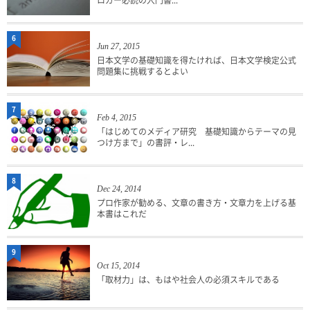
ロガー必読の入門書...
6
Jun 27, 2015
日本文学の基礎知識を得たければ、日本文学検定公式
問題集に挑戦するとよい
7
Feb 4, 2015
「はじめてのメディア研究 基礎知識からテーマの見
つけ方まで」の書評・レ...
8
Dec 24, 2014
プロ作家が勧める、文章の書き方・文章力を上げる基
本書はこれだ
9
Oct 15, 2014
「取材力」は、もはや社会人の必須スキルである