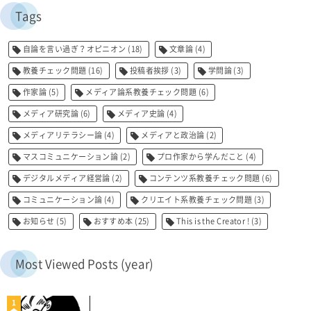
Tags
自論を言い過ぎ？オピニオン
(18)
文章論
(4)
教養チェック問題
(16)
投稿者挨拶
(3)
学問論
(3)
作家論
(5)
メディア論系教養チェック問題
(6)
メディア研究論
(6)
メディア史論
(4)
メディアリテラシー論
(4)
メディアと政治論
(2)
マスコミュニケーション論
(2)
プロ作家から学んだこと
(4)
デジタルメディア経営論
(2)
コンテンツ系教養チェック問題
(6)
コミュニケーション論
(4)
クリエイト系教養チェック問題
(3)
お知らせ
(5)
おすすめ本
(25)
This is the Creator !
(3)
Most Viewed Posts (year)
1