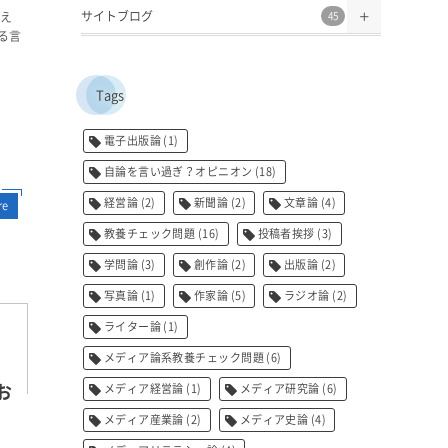
サイトブログ
答え
45
る言
Tags
電子出版論
(1)
自論を言い過ぎ？オピニオン
(18)
経営論
(2)
新聞論
(2)
文章論
(4)
re
教養チェック問題
(16)
投稿者挨拶
(3)
学問論
(3)
創作論
(2)
出版論
(2)
写真論
(1)
作家論
(5)
ラジオ論
(2)
ライター論
(1)
メディア論系教養チェック問題
(6)
お
メディア経営論
(1)
メディア研究論
(6)
メディア産業論
(2)
メディア史論
(4)