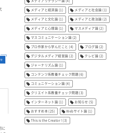
メディアリテラシー論
(4)
代
メディアと経済論
(1)
メディアと社会論
(1)
メディアと文化論
(1)
メディアと政治論
(2)
メディアと心理論
(1)
マスメディア論
(2)
マスコミュニケーション論
(2)
プロ作家から学んだこと
(4)
ブログ論
(2)
デジタルメディア経営論
(2)
テレビ論
(2)
re
ジャーナリズム論
(1)
コンテンツ系教養チェック問題
(6)
コミュニケーション論
(4)
クリエイト系教養チェック問題
(3)
インターネット論
(1)
お知らせ
(5)
おすすめ本
(25)
Webサイト論
(1)
This is the Creator !
(3)
初に