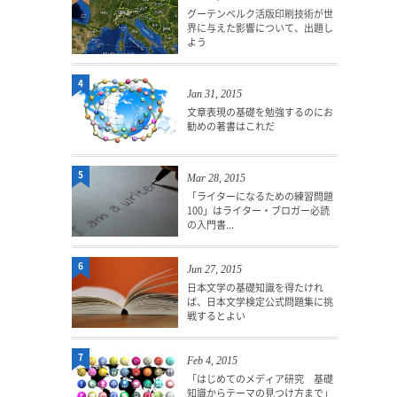
グーテンベルク活版印刷技術が世
界に与えた影響について、出題し
よう
4
Jan 31, 2015
文章表現の基礎を勉強するのにお
勧めの著書はこれだ
5
Mar 28, 2015
「ライターになるための練習問題
100」はライター・ブロガー必読
の入門書...
6
Jun 27, 2015
日本文学の基礎知識を得たけれ
ば、日本文学検定公式問題集に挑
戦するとよい
7
Feb 4, 2015
「はじめてのメディア研究 基礎
知識からテーマの見つけ方まで」