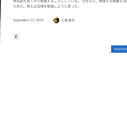
体系図を見てから勉強することにしている。 なぜなら、勉強する順番を決
ためだ。例えば法律を勉強しようと思った...
小室 真司
September
13
,
2014
Read Mo