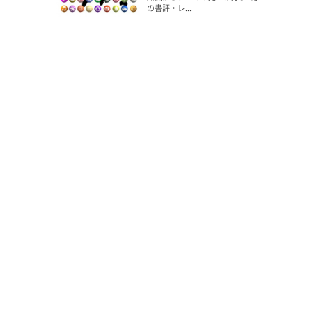
の書評・レ...
8
Dec 24, 2014
プロ作家が勧める、文章の書き
方・文章力を上げる基本書はこれ
だ
9
Oct 15, 2014
「取材力」は、もはや社会人の必
須スキルである