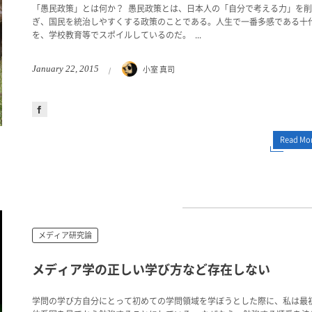
「愚民政策」とは何か？ 愚民政策とは、日本人の「自分で考える力」を削
ぎ、国民を統治しやすくする政策のことである。人生で一番多感である十
を、学校教育等でスポイルしているのだ。 ...
小室 真司
January
22
,
2015
Read Mo
メディア研究論
メディア学の正しい学び方など存在しない
学問の学び方自分にとって初めての学問領域を学ぼうとした際に、私は最